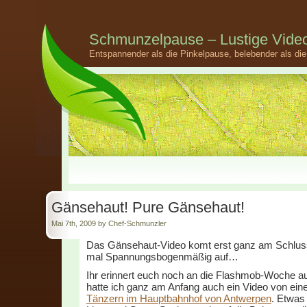
Schmunzelpause – Lustige Video
Entspannender als die Pinkelpause, belebender als d
Gänsehaut! Pure Gänsehaut!
Mai 7th, 2009 by Chef-Schmunzler
Das Gänsehaut-Video komt erst ganz am Schluss
mal Spannungsbogenmäßig auf…
Ihr erinnert euch noch an die Flashmob-Woche 
hatte ich ganz am Anfang auch ein Video von ei
Tänzern im Hauptbahnhof von Antwerpen
. Etwas 