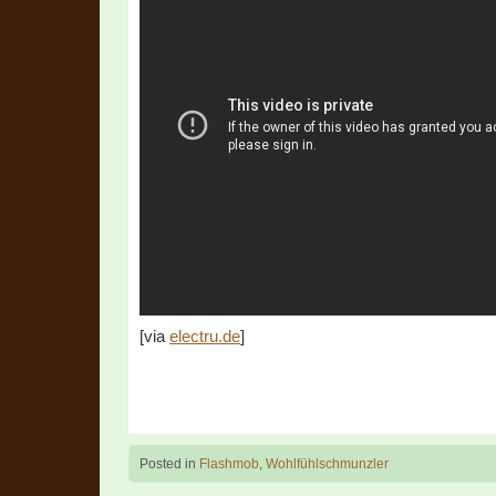
[via
electru.de
]
Posted in
Flashmob
,
Wohlfühlschmunzler