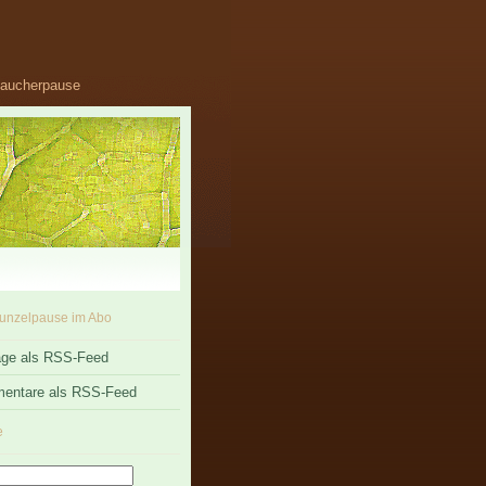
 Raucherpause
unzelpause im Abo
äge als RSS-Feed
entare als RSS-Feed
e