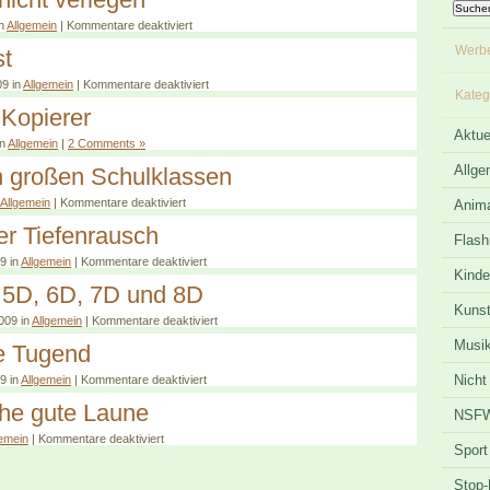
in
Allgemein
|
Kommentare deaktiviert
Werbe
st
09 in
Allgemein
|
Kommentare deaktiviert
Kateg
Kopierer
Aktue
in
Allgemein
|
2 Comments »
Allge
on großen Schulklassen
Allgemein
|
Kommentare deaktiviert
Anima
er Tiefenrausch
Flas
9 in
Allgemein
|
Kommentare deaktiviert
Kinde
, 5D, 6D, 7D und 8D
Kuns
009 in
Allgemein
|
Kommentare deaktiviert
Musi
ne Tugend
Nich
9 in
Allgemein
|
Kommentare deaktiviert
che gute Laune
NSF
gemein
|
Kommentare deaktiviert
Sport
Stop-