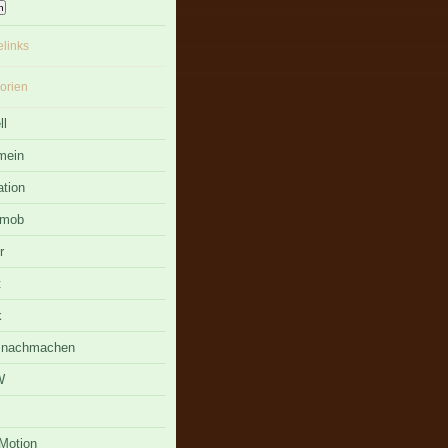
links
orien
ll
mein
tion
hmob
r
t
k
t nachmachen
W
Motion