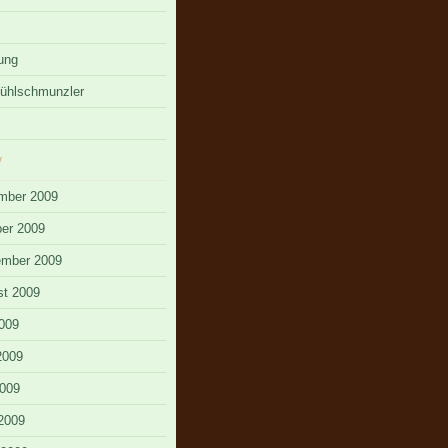
ung
ühlschmunzler
v
mber 2009
er 2009
ember 2009
t 2009
2009
2009
009
 2009