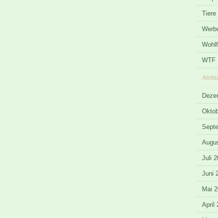
Tiere
Werb
Wohlf
WTF
Archi
Deze
Oktob
Sept
Augus
Juli 
Juni 
Mai 2
April