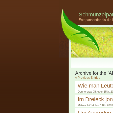
Schmunzelpau
Entspannender als die 
Archive for the ‘
« Previous Entries
Wie man Leute
Donnerstag Oktober 15th, 2
Im Dreieck jon
Mittwoch Oktober 14th, 2009
Um Ausreden n